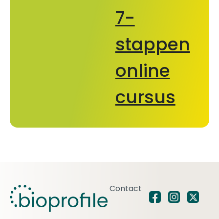
7-
stappen
online
cursus
Contact