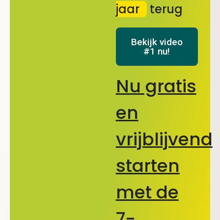
jaar
terug
Bekijk video
#1 nu!
Nu gratis
en
vrijblijvend
starten
met de
7-