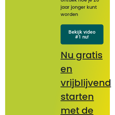
jaar jonger kunt
worden
Bekijk video
#1 nu!
Nu gratis
en
vrijblijvend
starten
met de